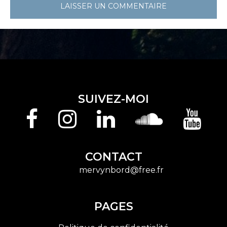
SUIVEZ-MOI
Facebook
Instagram
Linkedin
Soundcloud
Youtu
CONTACT
mervynbord@free.fr
PAGES