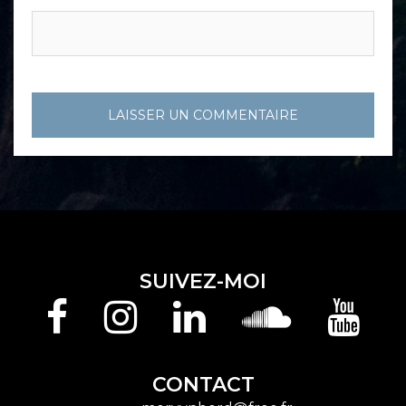
SUIVEZ-MOI
Facebook
Instagram
Linkedin
Soundcloud
Youtu
CONTACT