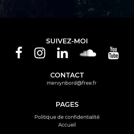
SUIVEZ-MOI
Facebook
Instagram
Linkedin
Soundcloud
Youtu
CONTACT
mervynbord@free.fr
PAGES
Politique de confidentialité
Accueil